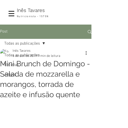
Inês Tavares
Nutricionista - 1575N
Post
Todas as publicações
Inês Tavares
Todas as publicações
6 de out. de 2019
1 min de leitura
Mini Brunch de Domingo -
Receitas
Salada de mozzarella e
Artigos
morangos, torrada de
azeite e infusão quente