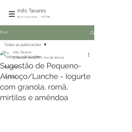
Inês Tavares
Nutricionista - 1575N
Post
Todas as publicações
Inês Tavares
Todas as publicações
25 de out. de 2019
1 min de leitura
Sugestão de Pequeno-
Receitas
Almoço/Lanche - Iogurte
Artigos
com granola, romã,
mirtilos e amêndoa