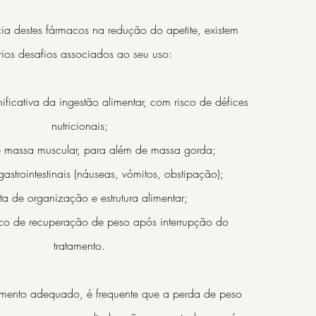
ia destes fármacos na redução do apetite, existem
rios desafios associados ao seu uso:
ificativa da ingestão alimentar, com risco de défices
nutricionais;
e massa muscular, para além de massa gorda;
astrointestinais (náuseas, vómitos, obstipação);
lta de organização e estrutura alimentar;
sco de recuperação de peso após interrupção do
tratamento.
nto adequado, é frequente que a perda de peso