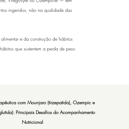
jaro®, Wegovy® ou Ozempic® — tem
ntos ingeridos, não na qualidade das
alimentar e da construção de hábitos
r hábitos que sustentem a perda de peso
rapêutica com Mounjaro (tirzepatida), Ozempic e
utida): Principais Desafios do Acompanhamento
Nutricional