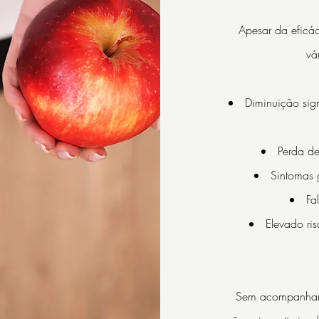
Apesar da eficác
vá
Diminuição sign
Perda d
Sintomas g
Fa
Elevado ri
Sem acompanhame