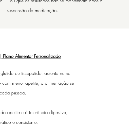
da — ou que os resultados não se mantenham após a
suspensão da medicação.
 Plano Alimentar Personalizado
lutido ou tirzepatido, assenta numa
o com menor apetite, a alimentação se
 cada pessoa.
o apetite e à tolerância digestiva,
ático e consistente.