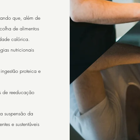
rando que, além de
scolha de alimentos
dade calórica.
égias nutricionais
ingestão proteica e
és de reeducação
a suspensão da
ntes e sustentáveis