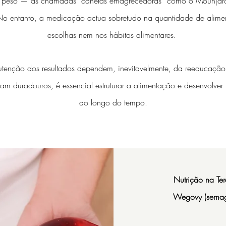
 de peso — as chamadas “canetas emagrecedoras” como o Moun
No entanto, a medicação actua sobretudo na quantidade de alime
escolhas nem nos hábitos alimentares.
tenção dos resultados dependem, inevitavelmente, da reeducação 
jam duradouros, é essencial estruturar a alimentação e desenvolve
ao longo do tempo.
Nutrição na Te
Wegovy (semagl