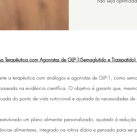
não seja optimiza
 Terapêutica com Agonistas de GLP-1(Semaglutido e Tirzepatido) |
te a terapêutica com análogos e agonistas de GLP-1, como semag
baseada na evidência científica. O objetivo é garantir que, mesm
ada do ponto de vista nutricional e ajustada às necessidades de
truturado um plano alimentar personalizado, ajustado à redução d
ncias alimentares, integrado na rotina diária e pensado para ser pr