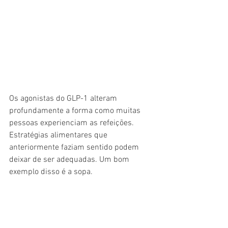
Os agonistas do GLP-1 alteram 
profundamente a forma como muitas 
pessoas experienciam as refeições. 
Estratégias alimentares que 
anteriormente faziam sentido podem 
deixar de ser adequadas. Um bom 
exemplo disso é a sopa.
Recomendar a ingestão de sopa no 
início da refeição é uma estratégia útil 
para aumentar o consumo de hortícolas 