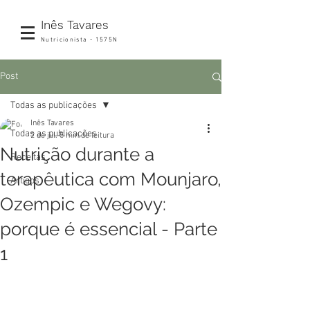
Inês Tavares
Nutricionista - 1575N
Post
Todas as publicações
Inês Tavares
Todas as publicações
2 de jul.
5 min de leitura
Nutrição durante a
Receitas
terapêutica com Mounjaro,
Artigos
Ozempic e Wegovy:
porque é essencial - Parte
1