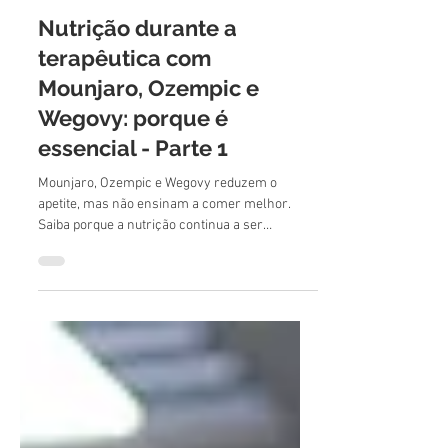
Inês Tavares
2 de jul.
5 min de leitura
Nutrição durante a
terapêutica com
Mounjaro, Ozempic e
Wegovy: porque é
essencial - Parte 1
Mounjaro, Ozempic e Wegovy reduzem o
apetite, mas não ensinam a comer melhor.
Saiba porque a nutrição continua a ser
essencial para preservar a massa muscular,
otimizar a perda de gordura e promover a
saúde.