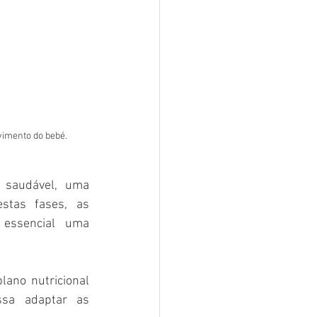
vimento do bebé.
saudável, uma 
tas fases, as 
essencial uma 
lano nutricional 
ssa adaptar as 