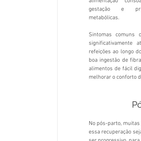
alimentação conso
gestação e prev
metabólicas.
Sintomas comuns da
significativamente 
refeições ao longo d
boa ingestão de fibr
alimentos de fácil d
melhorar o conforto d
Pó
No pós-parto, muitas 
essa recuperação seja
ser progressivo, para