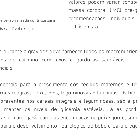
valores podem variar consoa
massa corporal (IMC) pré-g
recomendações individuais
 personalizada contribui para 
nutricionista.
s saudável e segura.
a durante a gravidez deve fornecer todos os macronutrien
atos de carbono complexos e gorduras saudáveis — 
ciais. 
mentais para o crescimento dos tecidos maternos e fet
rnes magras, peixe, ovos, leguminosas e laticínios. Os hid
resentes nos cereais integrais e leguminosas, são a pri
 manter os níveis de glicemia estáveis. Já as gordu
icas em ómega-3 (como as encontradas no peixe gordo, seme
 para o desenvolvimento neurológico do bebé e para o equi