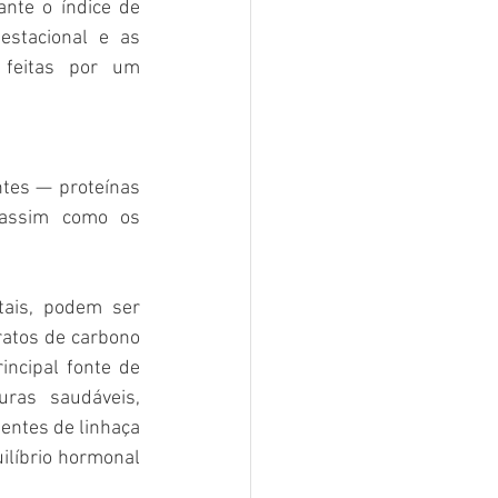
nte o índice de 
estacional e as 
 feitas por um 
tes — proteínas 
assim como os 
ais, podem ser 
ratos de carbono 
ncipal fonte de 
ras saudáveis, 
ntes de linhaça 
líbrio hormonal 