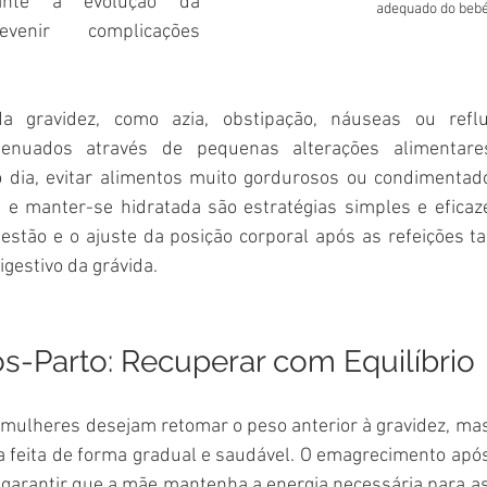
ante a evolução da 
adequado do bebé
enir complicações 
 gravidez, como azia, obstipação, náuseas ou reflu
atenuados através de pequenas alterações alimentares
o dia, evitar alimentos muito gordurosos ou condimentado
a e manter-se hidratada são estratégias simples e eficaze
igestão e o ajuste da posição corporal após as refeições 
igestivo da grávida.
s-Parto: Recuperar com Equilíbrio
mulheres desejam retomar o peso anterior à gravidez, mas
 feita de forma gradual e saudável. O emagrecimento após
 garantir que a mãe mantenha a energia necessária para as