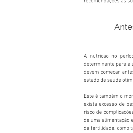
recomendações às sua
Ante
A nutrição no perío
determinante para a 
devem começar antes 
estado de saúde otimi
Este é também o mome
exista excesso de pe
risco de complicaçõe
de uma alimentação eq
da fertilidade, como