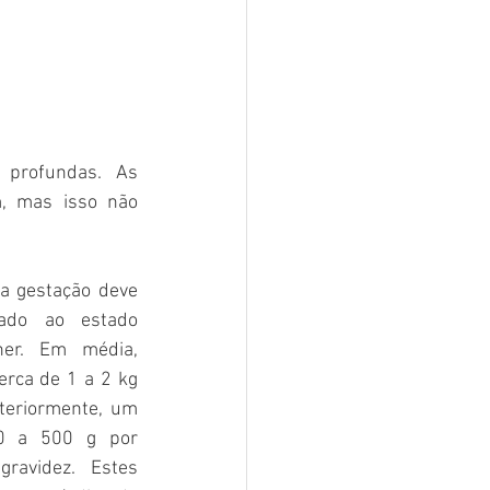
profundas. As 
, mas isso não 
a gestação deve 
do ao estado 
her. Em média, 
rca de 1 a 2 kg 
teriormente, um 
0 a 500 g por 
ravidez. Estes 