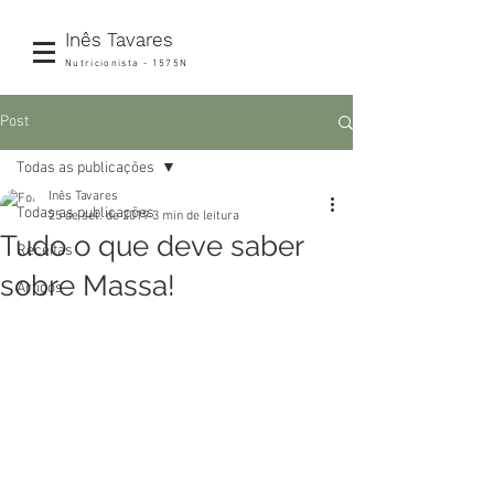
Inês Tavares
Nutricionista - 1575N
Post
Todas as publicações
Inês Tavares
Todas as publicações
25 de set. de 2019
3 min de leitura
Tudo o que deve saber
Receitas
sobre Massa!
Artigos