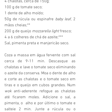
4 chalotas, cerca de 150g;
100 g de tomate seco;
1 dente de alho moído;
50g de rúcula ou espinafre 
baby leaf
, 2 
mãos cheias;**
200 g de queijo 
mozzarella light 
fresco;
4 a 6 colheres de chá de azeite;***
Sal, pimenta preta e manjericão seco.
Coza a massa em água fervente com sal 
cerca de 9-11 min. Descasque as 
chalotas e lave o tomate seco eliminando 
o azeite da conserva. Moa o dente de alho 
e corte as chalotas e o tomate seco em 
tiras e o queijo em cubos grandes. Num 
wok
 anti-aderente refogue as chalotas 
até ficarem moles. Adicione o sal, a 
pimenta, o  alho e por último o tomate e 
salteie 2 min. Junte a rúcula ou o 