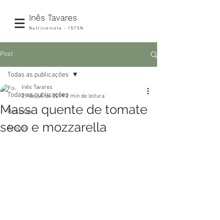
Inês Tavares
Nutricionista - 1575N
Post
Todas as publicações
Inês Tavares
Todas as publicações
29 de jul. de 2019
2 min de leitura
Massa quente de tomate
Receitas
seco e mozzarella
Artigos