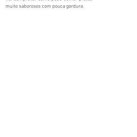
muito saborosos com pouca gordura.
(
As quantidades podem ser 
desadequadas às suas necessidades.
)
Receitas