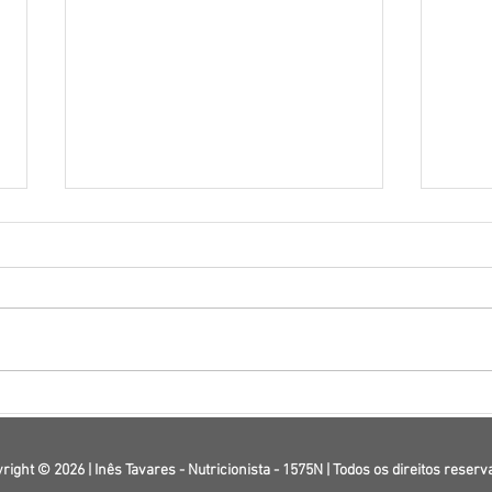
Nutrição durante a
Nutr
terapêutica com Mounjaro,
Como
Ozempic e Wegovy: porque
Pote
right © 2026 | Inês Tavares - Nutricionista - 1575N | Todos os direitos reser
é essencial - Parte 1
Desp