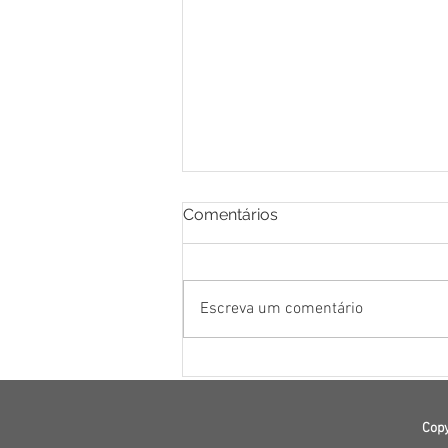
Comentários
Escreva um comentário
Nutrição durante a
terapêutica com Mounjaro,
Ozempic e Wegovy:
Copy
desafios, erros e como