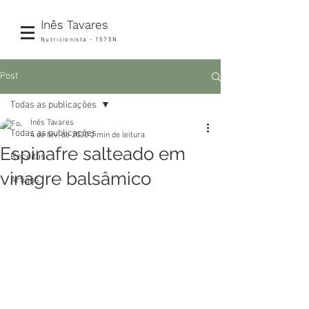
Inês Tavares
Nutricionista - 1575N
Post
Todas as publicações
Inês Tavares
Todas as publicações
4 de fev. de 2020
2 min de leitura
Espinafre salteado em
Receitas
vinagre balsâmico
Artigos