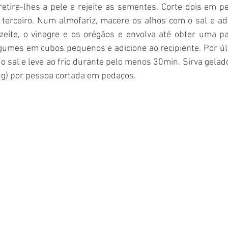
retire-lhes a pele e rejeite as sementes. Corte dois em p
 terceiro. Num almofariz, macere os alhos com o sal e adi
eite, o vinagre e os orégãos e envolva até obter uma p
gumes em cubos pequenos e adicione ao recipiente. Por últ
 o sal e leve ao frio durante pelo menos 30min. Sirva gelad
0g) por pessoa cortada em pedaços. 