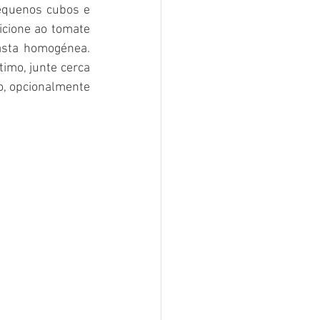
equenos cubos e 
cione ao tomate 
asta homogénea. 
imo, junte cerca 
o, opcionalmente 