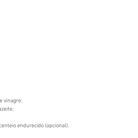
e vinagre;
zeite;
centeio endurecido (opcional).