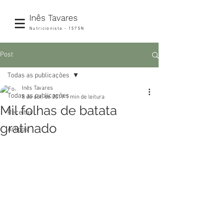
Inês Tavares
Nutricionista - 1575N
Post
Todas as publicações
Inês Tavares
Todas as publicações
8 de out. de 2019
1 min de leitura
Mil folhas de batata
Receitas
gratinado
Artigos