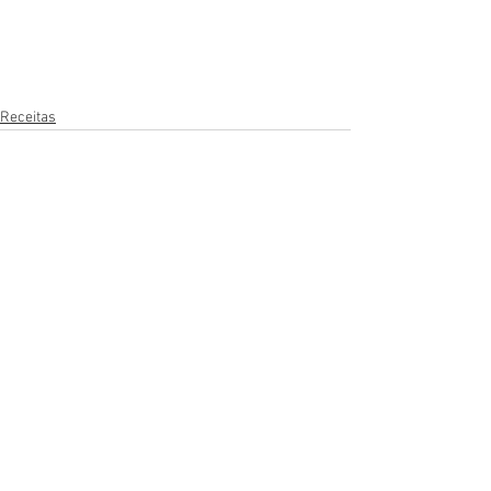
Receitas
Ver tudo
Posts recentes