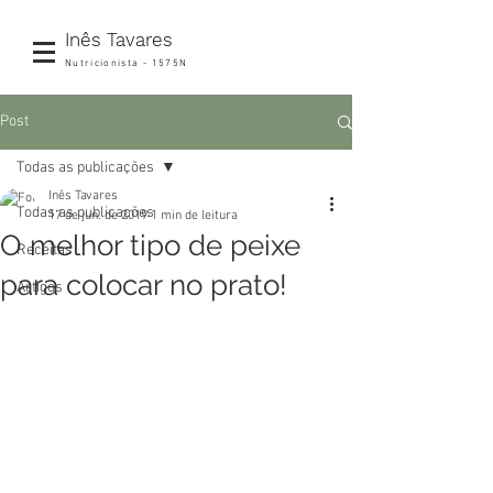
Inês Tavares
Nutricionista - 1575N
Post
Todas as publicações
Inês Tavares
Todas as publicações
17 de jun. de 2019
1 min de leitura
O melhor tipo de peixe
Receitas
para colocar no prato!
Artigos