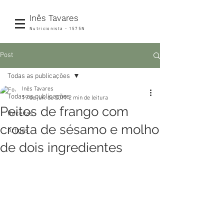
Inês Tavares
Nutricionista - 1575N
Post
Todas as publicações
Inês Tavares
Todas as publicações
19 de jun. de 2019
2 min de leitura
Peitos de frango com
Receitas
crosta de sésamo e molho
Artigos
de dois ingredientes