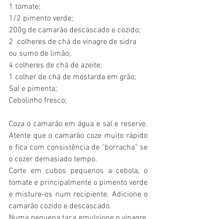
1 tomate;
1/2 pimento verde;
200g de camarão descascado e cozido;
2  colheres de chá de vinagre de sidra 
ou sumo de limão;
4 colheres de chá de azeite;
1 colher de chá de mostarda em grão;
Sal e pimenta;
Cebolinho fresco;
Coza o camarão em água e sal e reserve. 
Atente que o camarão coze muito rápido 
e fica com consistência de "borracha" se 
o cozer demasiado tempo.
Corte em cubos pequenos a cebola, o 
tomate e principalmente o pimento verde 
e misture-os num recipiente. Adicione o 
camarão cozido e descascado. 
Numa pequena taça emulsione o vinagre, 