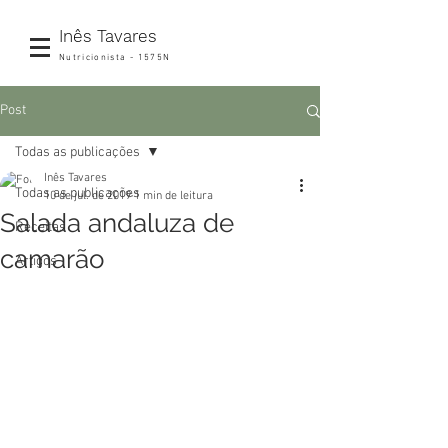
Inês Tavares
Nutricionista - 1575N
Post
Todas as publicações
Inês Tavares
Todas as publicações
10 de jul. de 2019
1 min de leitura
Salada andaluza de
Receitas
camarão
Artigos