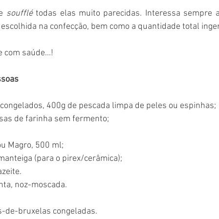
e 
soufflé 
todas elas muito parecidas. Interessa sempre a
escolhida na confecção, bem como a quantidade total inger
 com saúde...! 
ssoas
congelados, 400g de pescada limpa de peles ou espinhas;
asas de farinha sem fermento;
ou Magro, 500 ml;
manteiga (para o pirex/cerâmica);
zeite.
enta, noz-moscada.
s-de-bruxelas congeladas.