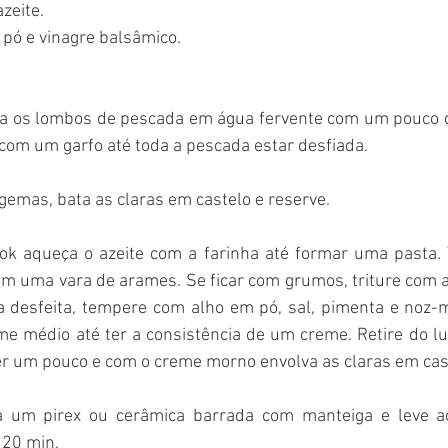
zeite.
 pó e vinagre balsâmico. 
a os lombos de pescada em água fervente com um pouco de
com um garfo até toda a pescada estar desfiada. 
gemas, bata as claras em castelo e reserve.
ok aqueça o azeite com a farinha até formar uma pasta. 
m uma vara de arames. Se ficar com grumos, triture com a
 desfeita, tempere com alho em pó, sal, pimenta e noz-m
me médio até ter a consistência de um creme. Retire do lu
er um pouco e com o creme morno envolva as claras em cas
a um pirex ou cerâmica barrada com manteiga e leve ao
20 min. 